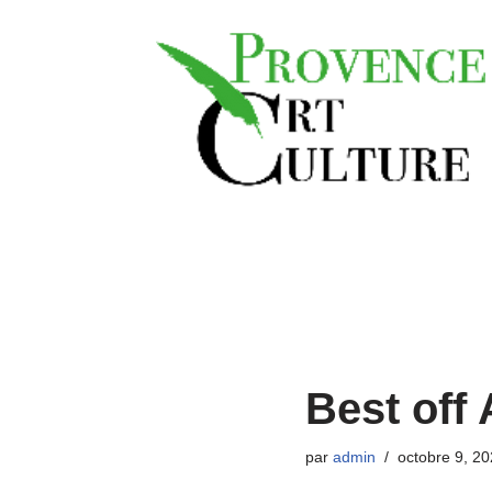
Aller
au
contenu
Best off
par
admin
octobre 9, 2