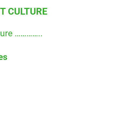
T CULTURE
ture …………..
es